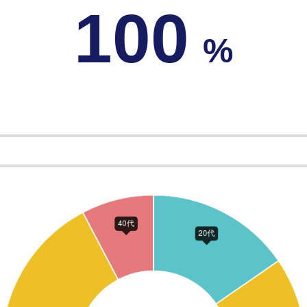
100
%