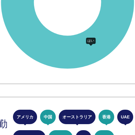
アメリカ
中国
オーストラリア
香港
UAE
勤