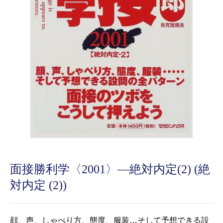
面接勝利学〈2001〉―絶対内定(2) (絶
対内定 (2))
顔、声、しゃべり方、態度、服装…そして予想できる設