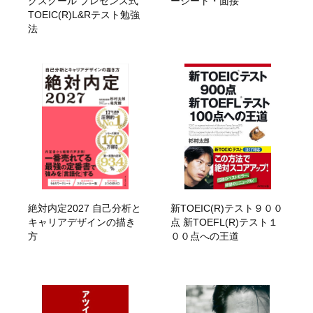
グスクール プレゼンス式
ーシート・面接
TOEIC(R)L&Rテスト勉強
法
絶対内定2027 自己分析と
新TOEIC(R)テスト９００
キャリアデザインの描き
点 新TOEFL(R)テスト１
方
００点への王道