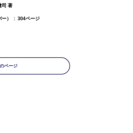
健司 著
単行本（ソフトカバー） ‏ : ‎ 304ページ
のページ