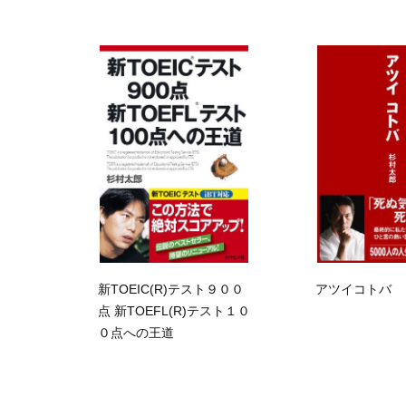
新TOEIC(R)テスト９００
アツイコトバ
点 新TOEFL(R)テスト１０
０点への王道