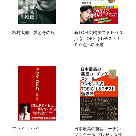
杉村太郎、愛とその死
新TOEIC(R)テスト９００
点 新TOEFL(R)テスト１
００点への王道
アツイコトバ
日本最高の英語コーチン
グスクール プレゼンス式