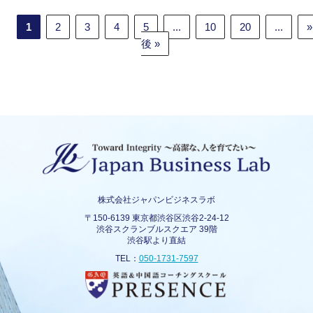
1
2
3
4
5
...
10
20
...
»
後 »
株式会社ジャパンビジネスラボ
〒150-6139 東京都渋谷区渋谷2-24-12
渋谷スクランブルスクエア 39階
渋谷駅より直結
TEL：
050-1731-7597