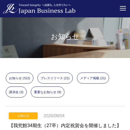
お知らせ
お知らせ
(312)
プレスリリース
(21)
メディア掲載
(21)
講演会
(3)
重要なお知らせ
(9)
2026/08/04
お知らせ
【我究館34期生（27卒）内定祝賀会を開催しました】