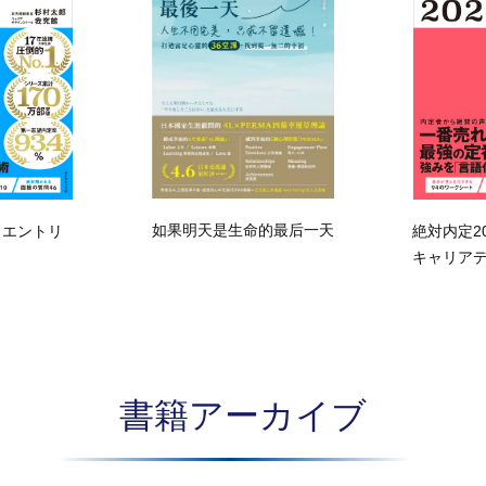
如果明天是生命的最后一天
 エントリ
絶対内定2
キャリア
書籍アーカイブ